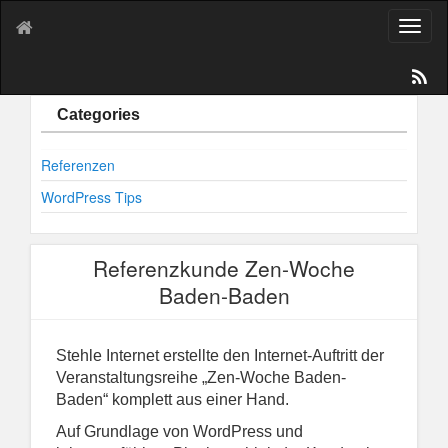
T
o
g
g
l
Categories
e
n
Referenzen
a
v
WordPress Tips
i
g
a
Referenzkunde Zen-Woche
t
i
Baden-Baden
o
n
Stehle Internet erstellte den Internet-Auftritt der
Veranstaltungsreihe „Zen-Woche Baden-
Baden“ komplett aus einer Hand.
Auf Grundlage von WordPress und