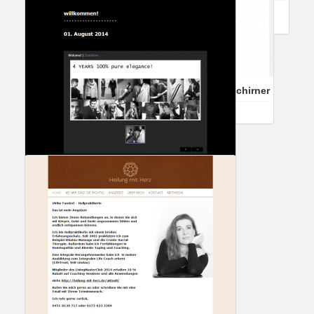
Referenzen
Alexandra Mutter
,
Elisabeth Klee
,
Unternehmensberatung
,
WordPress
Referenzkunde Foodjournalistin Martina Tschirner
Referenzen
WordPress
Referenzkunde Harryet Lang Herrenmode
Referenzen
Multisite
,
WordPress