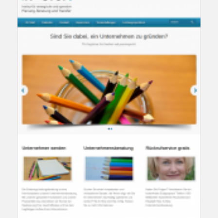
Referenzkunde Herbathek
Referenzen
Elisabeth Klee
,
Unternehmensberatung
Referenzkunde Hotel Imchen’s Boardinghouse
Referenzen
WordPress