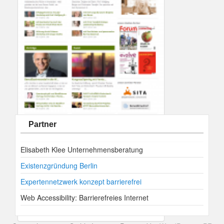
Partner
Elisabeth Klee Unternehmensberatung
Existenzgründung Berlin
Expertennetzwerk konzept barrierefrei
Web Accessibility: Barrierefreies Internet
Referenzkunde Zen-Woche Baden-Baden
Referenzen
WordPress