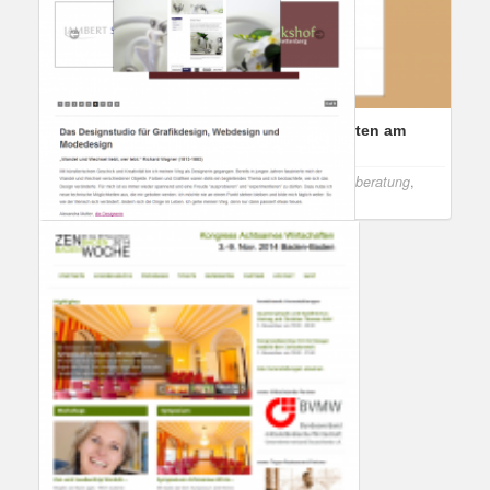
Referenzkunde Restaurant rosengarten am
Engelbecken
Referenzen
Elisabeth Klee
,
Unternehmensberatung
,
WordPress
Referenzkunde Alexandra Mutter Design
Referenzen
Alexandra Mutter
,
WordPress