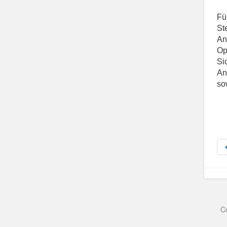
Fü
St
An
Op
Si
An
so
C