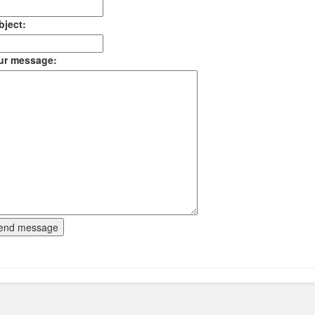
bject:
ur message: