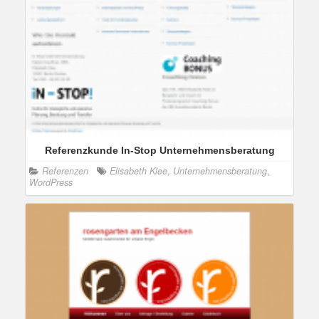
Referenzkunde In-Stop Unternehmensberatung
Referenzen
Elisabeth Klee
,
Unternehmensberatung
,
WordPress