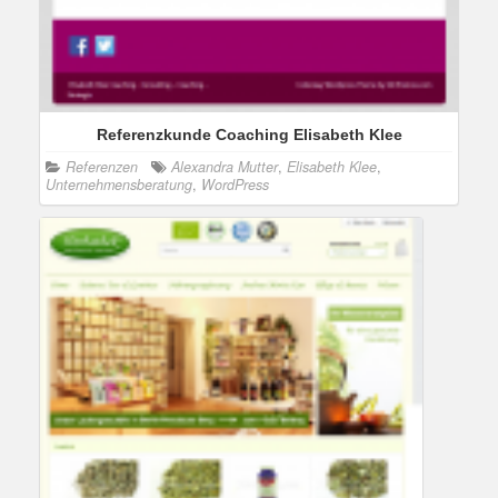
Referenzkunde Coaching Elisabeth Klee
Referenzen
Alexandra Mutter
,
Elisabeth Klee
,
Unternehmensberatung
,
WordPress